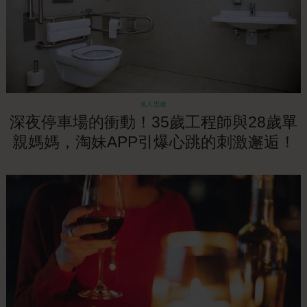
名人思維
深夜停車場的衝動！35歲工程師與28歲單
親媽媽，淘妹APP引爆心跳的刺激邂逅！