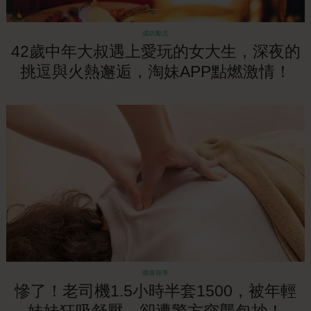
成功勵志
42歲中年大叔遇上愛玩的女大生，深夜的
挑逗與火熱邂逅，淘妹APP點燃激情！
職場競爭
慘了！老司機1.5小時半套1500，被年輕