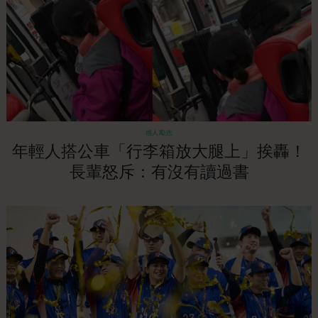
感人勵志
年輕人搭公車「行李箱放大腿上」挨轟！
長輩怒斥：有沒有讀過書