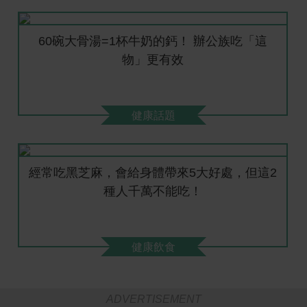
60碗大骨湯=1杯牛奶的鈣！ 辦公族吃「這
物」更有效
健康話題
經常吃黑芝麻，會給身體帶來5大好處，但這2
種人千萬不能吃！
健康飲食