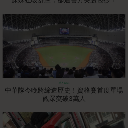
妹妹狂吸舒壓，卻遭警方突襲包抄！
感人勵志
中華隊今晚將締造歷史！資格賽首度單場
觀眾突破3萬人