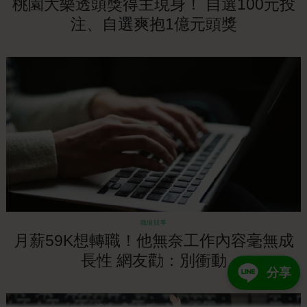
桃園大樂透頭獎得主現身！ 自選100元投
注、自選爽抱1億元頭獎
職場競爭
月薪59K想轉職！他無奈工作內容毫無成
長性 網友勸：別衝動
分享