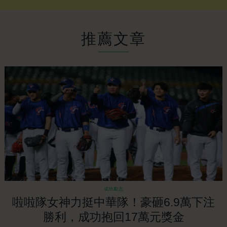
推薦文章
成功勵志
啦啦隊女神力挺中華隊！豪砸6.9萬下注
勝利，成功抱回17萬元獎金