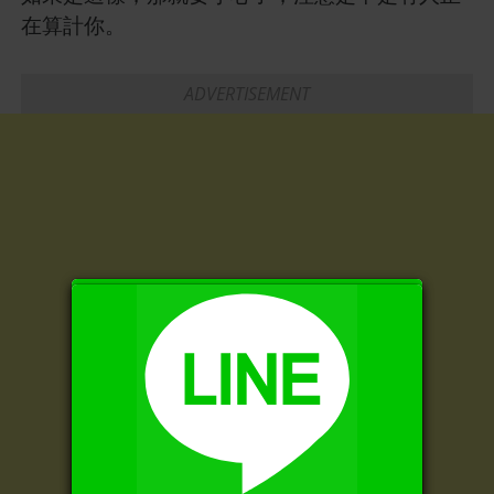
在算計你。
X