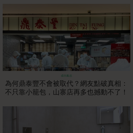
成功勵志
為何鼎泰豐不會被取代？網友點破真相：
不只靠小籠包，山寨店再多也撼動不了！