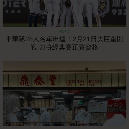
成功勵志
中華隊28人名單出爐！2月21日大巨蛋開
戰 力拚經典賽正賽資格