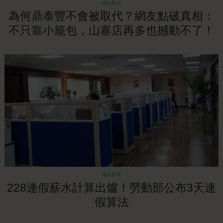
成功勵志
為何鼎泰豐不會被取代？網友點破真相：
不只靠小籠包，山寨店再多也撼動不了！
職場競爭
228連假薪水計算出爐！勞動部公布3天連
假算法