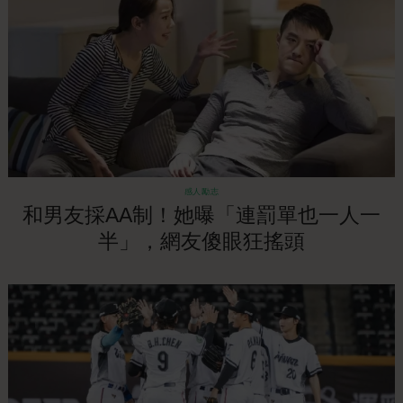
感人勵志
和男友採AA制！她曝「連罰單也一人一
半」，網友傻眼狂搖頭