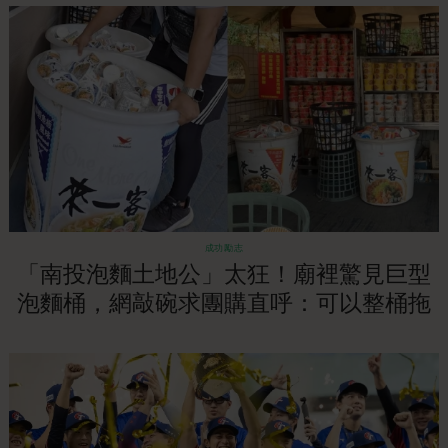
成功勵志
「南投泡麵土地公」太狂！廟裡驚見巨型
泡麵桶，網敲碗求團購直呼：可以整桶拖
來泡嗎！？