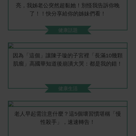
亮，我姊老公突然超黏她！別怪我告訴你晚
了！！快分享給你的姊妹們看！
健康話題
因為「這個」讓陳子璇的子宮裡「長滿10幾顆
肌瘤」高國華知道後崩潰大哭：都是我的錯！
健康生活
老人早起需注意什麼？這5個壞習慣堪稱「慢
性殺手」，速速轉告！