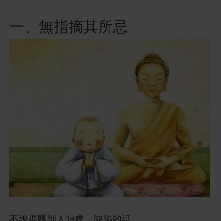
一、無指摘其所忌
不說揭露別人短處、缺陷的話