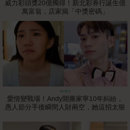
威力彩頭獎20億獨得！新北彩券行誕生億
萬富翁，店家揭「中獎密碼」
成功勵志
愛情變戰場！Andy開撕家寧10年糾紛，
愚人節分手後瞬間人財兩空，她這招太狠
了！