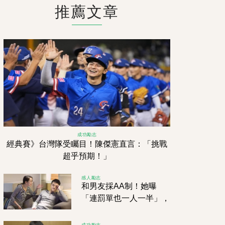
推薦文章
成功勵志
經典賽》台灣隊受矚目！陳傑憲直言：「挑戰
超乎預期！」
感人勵志
和男友採AA制！她曝
「連罰單也一人一半」，
網友傻眼狂搖頭
成功勵志