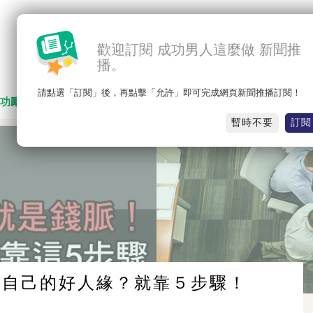
歡迎訂閱 成功男人這麼做 新聞推
播。
請點選「訂閱」後，再點擊「允許」即可完成網頁新聞推播訂閱！
功勵志
名人思維
職場競爭
感人勵志
暫時不要
訂閱
升自己的好人緣？就靠５步驟！