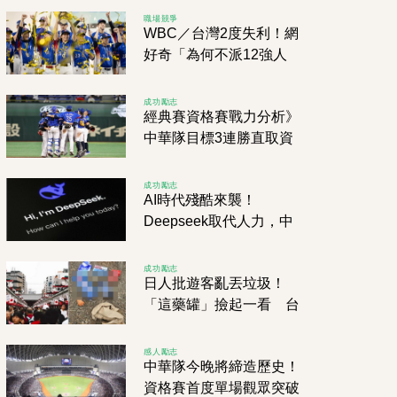
這招太狠了！
職場競爭
WBC／台灣2度失利！網
好奇「為何不派12強人
馬？」內行揭原因！
成功勵志
經典賽資格賽戰力分析》
中華隊目標3連勝直取資
格 尼加拉瓜、西班牙不
容小覷 南非奮力一搏
成功勵志
AI時代殘酷來襲！
Deepseek取代人力，中
國上市公司客服竟遭大砍
95%
成功勵志
日人批遊客亂丟垃圾！
「這藥罐」撿起一看 台
灣網友尷尬了
感人勵志
中華隊今晚將締造歷史！
資格賽首度單場觀眾突破