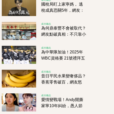
國稅局盯上家寧媽， 逃
稅成真恐關5年，網友：
正義終於來了？
成功勵志
為何鼎泰豐不會被取代？
網友點破真相：不只靠小
籠包，山寨店再多也撼動
不了！
成功勵志
為中華隊加油！2025年
WBC資格賽 21號禮拜五
開打！力戰西班牙、南
非、尼加拉瓜拚2026
成功勵志
昔日平民水果變奢侈品？
香蕉零售破百，網友怒
吼：到底有沒有人管？
成功勵志
愛情變戰場！Andy開撕
家寧10年糾紛，愚人節
分手後瞬間人財兩空，她