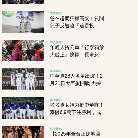
3萬人
成功勵志
爸在超商狂掃高粱！質問
兒子反被嗆「這是投
資」 內行人驚呼：價差
高達10倍
感人勵志
年輕人搭公車「行李箱放
大腿上」挨轟！長輩怒
斥：有沒有讀過書
成功勵志
中華隊28人名單出爐！2
月21日大巨蛋開戰 力拚
經典賽正賽資格
成功勵志
啦啦隊女神力挺中華隊！
豪砸6.9萬下注勝利，成
功抱回17萬元獎金
感人勵志
【2025年全台正妹地圖