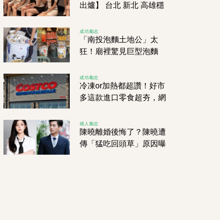
出爐】 台北 新北 高雄穩
坐前3 但第10名超出乎意
料！
成功勵志
「南投泡麵土地公」太
狂！廟裡驚見巨型泡麵
桶，網敲碗求團購直呼：
可以整桶拖來泡嗎！？
成功勵志
冷凍or加熱都超讚！好市
多這款進口零食超夯，網
友瘋狂掃貨中
感人勵志
陳曉離婚後悔了？陳曉遭
傳「猛吃回頭草」原因曝
光網秒炸了：真假