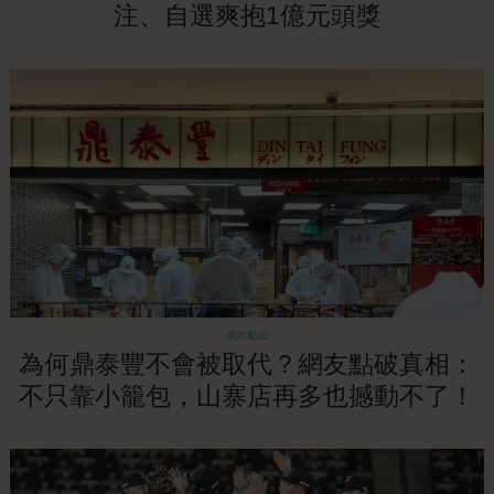
注、自選爽抱1億元頭獎
成功勵志
為何鼎泰豐不會被取代？網友點破真相：
不只靠小籠包，山寨店再多也撼動不了！