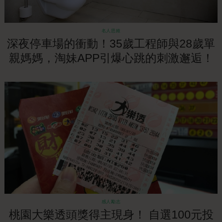
名人思維
深夜停車場的衝動！35歲工程師與28歲單
親媽媽，淘妹APP引爆心跳的刺激邂逅！
感人勵志
桃園大樂透頭獎得主現身！ 自選100元投