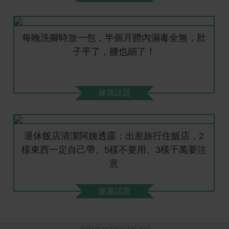
每晚洗腳時放一包，半個月體內濕毒全無，肚
子平了，腰也細了！
健康話題
退休飯店清潔阿姨透露：出差旅行住飯店，2
樣東西一定自己帶、5樣不要用、3樣千萬要注
意
健康話題