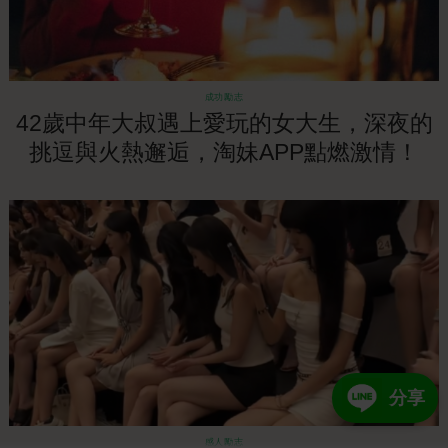
成功勵志
42歲中年大叔遇上愛玩的女大生，深夜的
挑逗與火熱邂逅，淘妹APP點燃激情！
分享
感人勵志