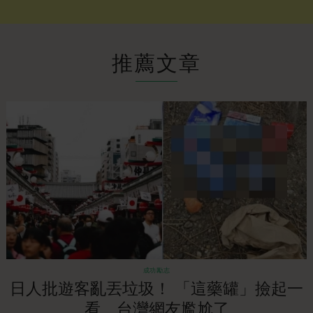
推薦文章
成功勵志
日人批遊客亂丟垃圾！ 「這藥罐」撿起一
看 台灣網友尷尬了