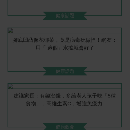
健康話題
腳底凹凸像花椰菜，竟是病毒疣做怪！網友：
用「 這個」水擦就會好了
健康話題
建議家長：有錢沒錢，多給老人孩子吃「5種
食物」，高維生素C，增強免疫力.
健康飲食