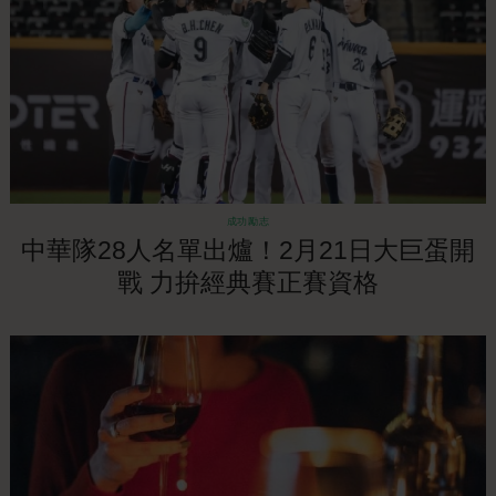
成功勵志
中華隊28人名單出爐！2月21日大巨蛋開
戰 力拚經典賽正賽資格