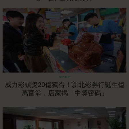
成功勵志
威力彩頭獎20億獨得！新北彩券行誕生億
萬富翁，店家揭「中獎密碼」