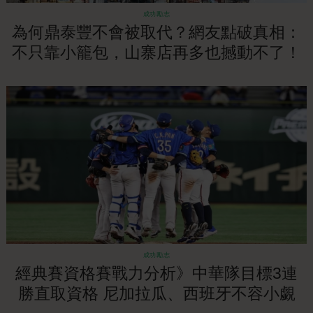
成功勵志
為何鼎泰豐不會被取代？網友點破真相：
不只靠小籠包，山寨店再多也撼動不了！
成功勵志
經典賽資格賽戰力分析》中華隊目標3連
勝直取資格 尼加拉瓜、西班牙不容小覷