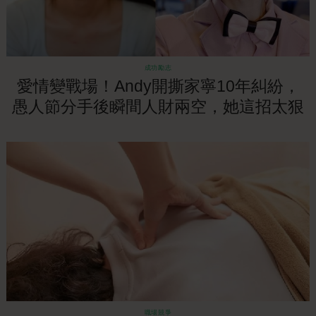
成功勵志
愛情變戰場！Andy開撕家寧10年糾紛，
愚人節分手後瞬間人財兩空，她這招太狠
了！
職場競爭