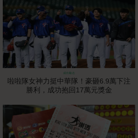
成功勵志
啦啦隊女神力挺中華隊！豪砸6.9萬下注
勝利，成功抱回17萬元獎金