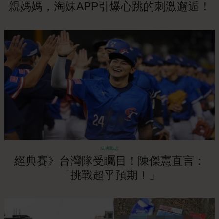
親媽媽，淘妹APP引爆心跳的刺激邂逅！
成功勵志
經典賽》台灣隊受矚目！陳傑憲直言：
「挑戰超乎預期！」