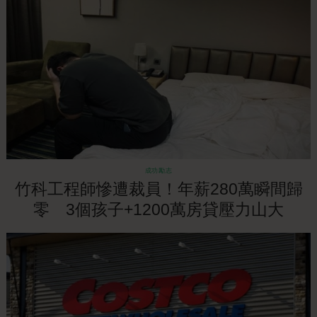
成功勵志
竹科工程師慘遭裁員！年薪280萬瞬間歸
零 3個孩子+1200萬房貸壓力山大