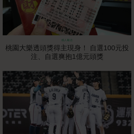
感人勵志
桃園大樂透頭獎得主現身！ 自選100元投
注、自選爽抱1億元頭獎