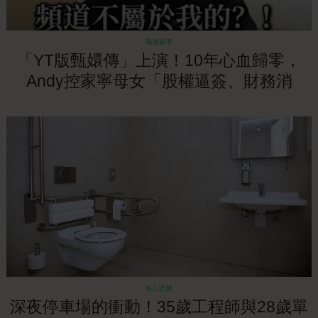
職場競爭
「YT版甄嬛傳」上演！10年心血歸零，
Andy控家寧母女「股權逼簽、財務消
失」！
名人思維
深夜停車場的衝動！35歲工程師與28歲單