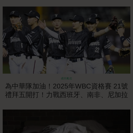
南非奮力一搏
成功勵志
為中華隊加油！2025年WBC資格賽 21號
禮拜五開打！力戰西班牙、南非、尼加拉
瓜拚2026