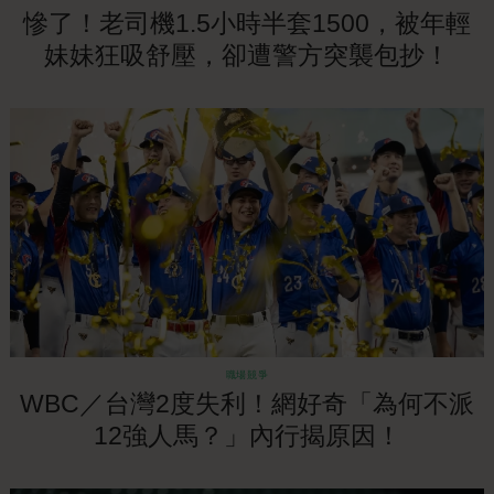
慘了！老司機1.5小時半套1500，被年輕
妹妹狂吸舒壓，卻遭警方突襲包抄！
職場競爭
WBC／台灣2度失利！網好奇「為何不派
12強人馬？」內行揭原因！