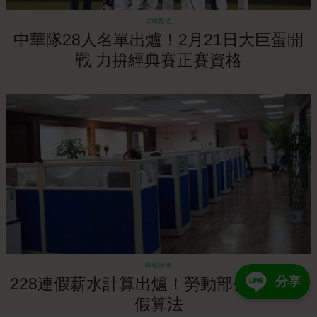
成功勵志
中華隊28人名單出爐！2月21日大巨蛋開
戰 力拚經典賽正賽資格
職場競爭
分享
228連假薪水計算出爐！勞動部公布3天連
假算法