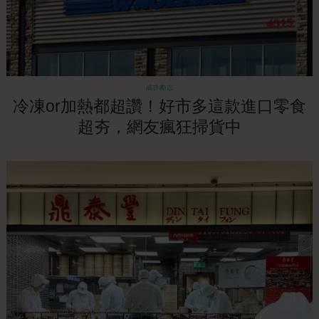
成功勵志
冷凍or加熱都超讚！好市多這款進口零食
超夯，網友瘋狂掃貨中