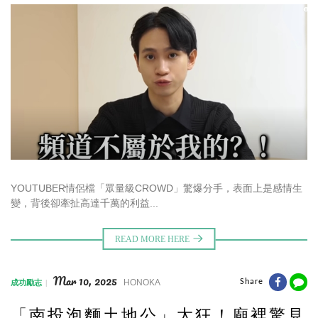
YOUTUBER情侶檔「眾量級CROWD」驚爆分手，表面上是感情生
變，背後卻牽扯高達千萬的利益...
Mar 10, 2025
HONOKA
Share
成功勵志
「南投泡麵土地公」太狂！廟裡驚見