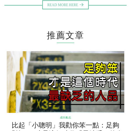
推薦文章
成功勵志
比起「小聰明」我勸你笨一點：足夠