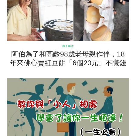
感人勵志
阿伯為了和高齡98歲老母親作伴，18
年來佛心賣紅豆餅「6個20元」不賺錢
只為跟顧客交朋友