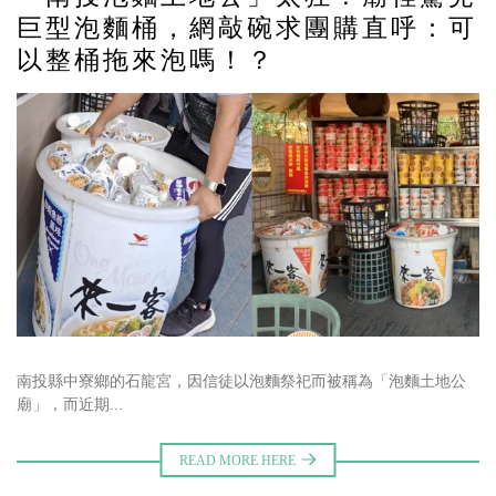
巨型泡麵桶，網敲碗求團購直呼：可
以整桶拖來泡嗎！？
南投縣中寮鄉的石龍宮，因信徒以泡麵祭祀而被稱為「泡麵土地公
廟」，而近期...