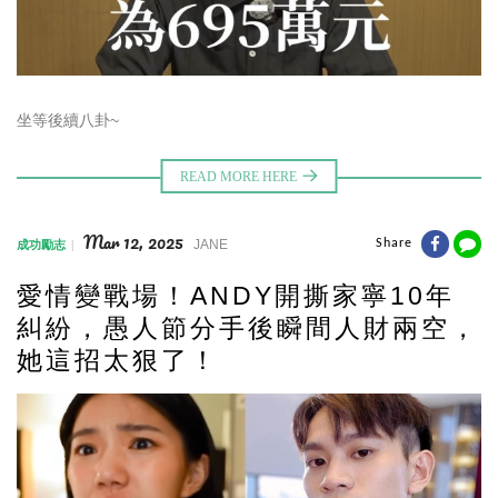
坐等後續八卦~
Mar 12, 2025
JANE
Share
成功勵志
愛情變戰場！ANDY開撕家寧10年
糾紛，愚人節分手後瞬間人財兩空，
她這招太狠了！