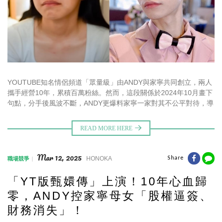
YOUTUBE知名情侶頻道「眾量級」由ANDY與家寧共同創立，兩人
攜手經營10年，累積百萬粉絲。然而，這段關係於2024年10月畫下
句點，分手後風波不斷，ANDY更爆料家寧一家對其不公平對待，導
致他失去頻道掌控權與股權。整起事件牽涉財務爭議、商標歸屬及
法律
Mar 12, 2025
HONOKA
Share
職場競爭
「YT版甄嬛傳」上演！10年心血歸
零，ANDY控家寧母女「股權逼簽、
財務消失」！