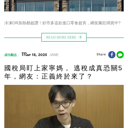
冷凍OR加熱都超讚！好市多這款進口零食超夯，網友瘋狂掃貨中?
Mar 18, 2025
JANE
Share
成功勵志
國稅局盯上家寧媽， 逃稅成真恐關5
年，網友：正義終於來了？