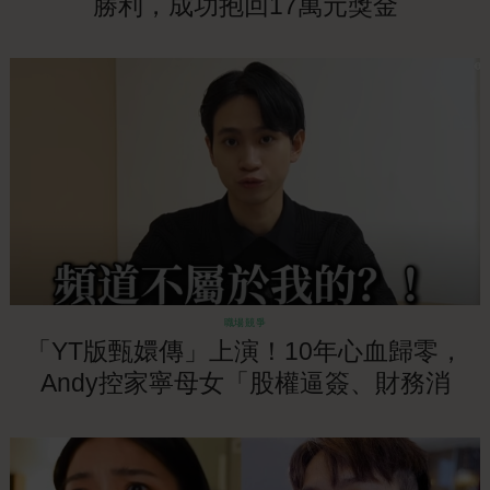
勝利，成功抱回17萬元獎金
職場競爭
「YT版甄嬛傳」上演！10年心血歸零，
Andy控家寧母女「股權逼簽、財務消
失」！