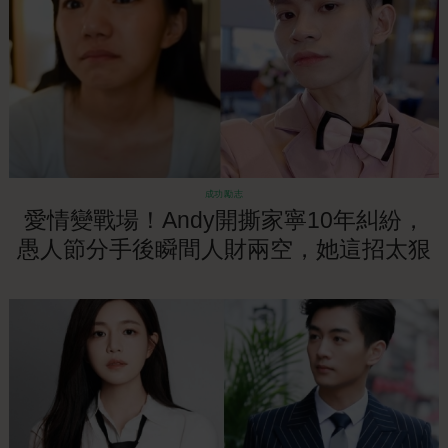
成功勵志
愛情變戰場！Andy開撕家寧10年糾紛，
愚人節分手後瞬間人財兩空，她這招太狠
了！