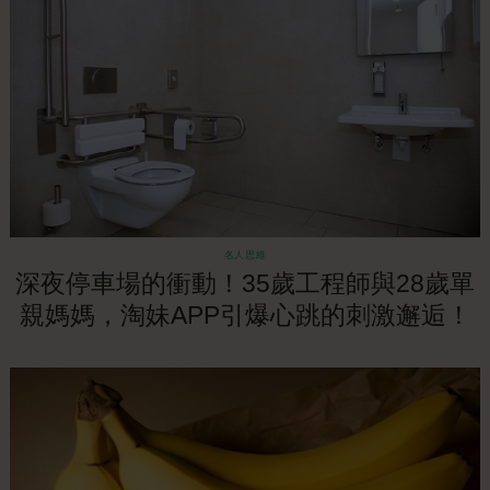
名人思維
深夜停車場的衝動！35歲工程師與28歲單
親媽媽，淘妹APP引爆心跳的刺激邂逅！