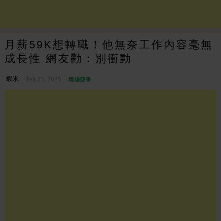
月薪59K想轉職！他無奈工作內容毫無
成長性 網友勸：別衝動
蝦米
Feb 25, 2025
職場競爭