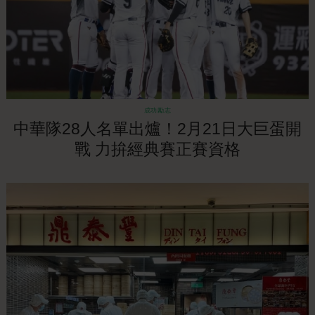
成功勵志
中華隊28人名單出爐！2月21日大巨蛋開
戰 力拚經典賽正賽資格