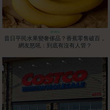
成功勵志
昔日平民水果變奢侈品？香蕉零售破百，
網友怒吼：到底有沒有人管？