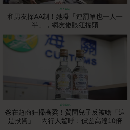
感人勵志
和男友採AA制！她曝「連罰單也一人一
半」，網友傻眼狂搖頭
成功勵志
爸在超商狂掃高粱！質問兒子反被嗆「這
是投資」 內行人驚呼：價差高達10倍