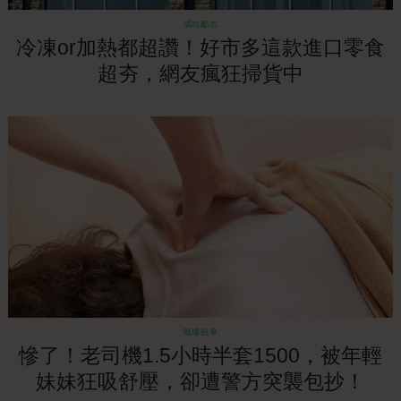
成功勵志
冷凍or加熱都超讚！好市多這款進口零食
超夯，網友瘋狂掃貨中
職場競爭
慘了！老司機1.5小時半套1500，被年輕
妹妹狂吸舒壓，卻遭警方突襲包抄！