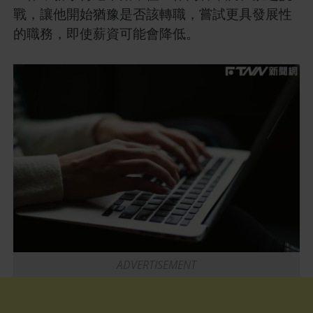
戰，讓他開始猶豫是否該轉職，嘗試更具發展性
的職務，即使薪資可能會降低。