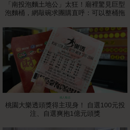
「南投泡麵土地公」太狂！廟裡驚見巨型
泡麵桶，網敲碗求團購直呼：可以整桶拖
來泡嗎！？
感人勵志
桃園大樂透頭獎得主現身！ 自選100元投
注、自選爽抱1億元頭獎