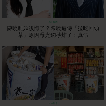
感人勵志
陳曉離婚後悔了？陳曉遭傳「猛吃回頭
草」原因曝光網秒炸了：真假
成功勵志