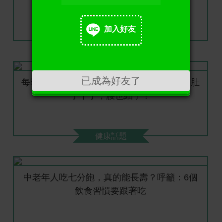
食物」，高維生素C，增強免疫力.
加入好友
健康飲食
加入好友
已成為好友了
每晚洗腳時放一包，半個月體內濕毒全無，肚
子平了，腰也細了！
健康話題
中老年人吃七分飽，真的能長壽？呼籲：6個
飲食習慣要跟著吃