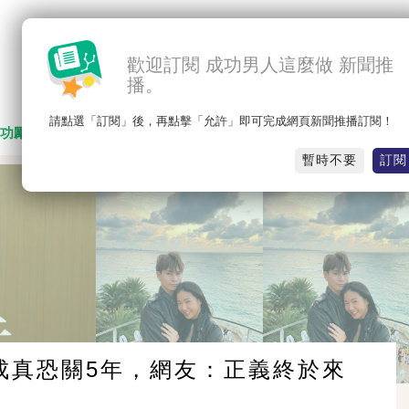
歡迎訂閱 成功男人這麼做 新聞推
播。
請點選「訂閱」後，再點擊「允許」即可完成網頁新聞推播訂閱！
功勵志
名人思維
職場競爭
感人勵志
暫時不要
訂閱
成真恐關5年，網友：正義終於來