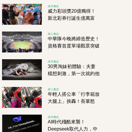
成功勵志
威力彩頭獎20億獨得！
新北彩券行誕生億萬富
翁，店家揭「中獎密碼」
感人勵志
中華隊今晚將締造歷史！
資格賽首度單場觀眾突破
3萬人
成功勵志
30男淘妹初體驗：夫妻
檔想刺激，第一次就約他
去....，男呆看:人妻勾手
要我？！
感人勵志
年輕人搭公車「行李箱放
大腿上」挨轟！長輩怒
斥：有沒有讀過書
成功勵志
AI時代殘酷來襲！
Deepseek取代人力，中