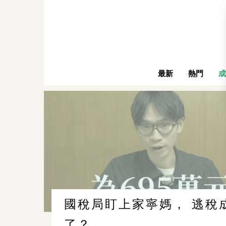
最新
熱門
成
國稅局盯上家寧媽， 逃稅
了？