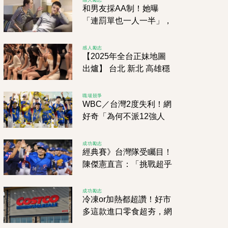
和男友採AA制！她曝
「連罰單也一人一半」，
網友傻眼狂搖頭
感人勵志
【2025年全台正妹地圖
出爐】 台北 新北 高雄穩
坐前3 但第10名超出乎意
料！
職場競爭
WBC／台灣2度失利！網
好奇「為何不派12強人
馬？」內行揭原因！
成功勵志
經典賽》台灣隊受矚目！
陳傑憲直言：「挑戰超乎
預期！」
成功勵志
冷凍or加熱都超讚！好市
多這款進口零食超夯，網
友瘋狂掃貨中