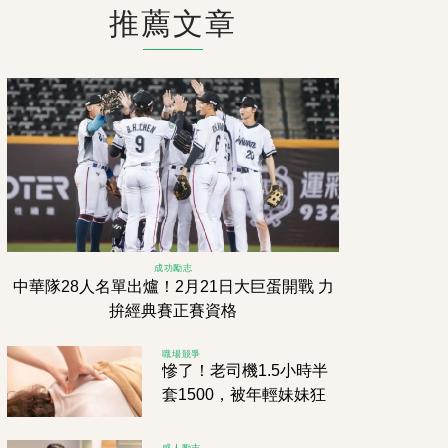
推薦文章
成功勵志
中華隊28人名單出爐！2月21日大巨蛋開戰 力
拚經典賽正賽資格
職場競爭
慘了！老司機1.5小時半
套1500，被年輕妹妹狂
吸舒壓，卻遭警方突襲包
抄！
感人勵志