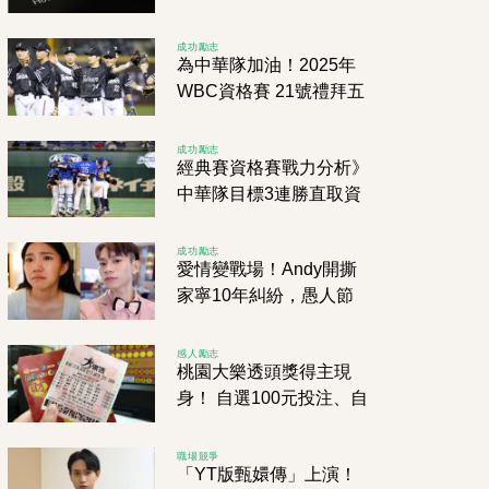
國上市公司客服竟遭大砍
95%
成功勵志
為中華隊加油！2025年
WBC資格賽 21號禮拜五
開打！力戰西班牙、南
非、尼加拉瓜拚2026
成功勵志
經典賽資格賽戰力分析》
中華隊目標3連勝直取資
格 尼加拉瓜、西班牙不
容小覷 南非奮力一搏
成功勵志
愛情變戰場！Andy開撕
家寧10年糾紛，愚人節
分手後瞬間人財兩空，她
這招太狠了！
感人勵志
桃園大樂透頭獎得主現
身！ 自選100元投注、自
選爽抱1億元頭獎
職場競爭
「YT版甄嬛傳」上演！