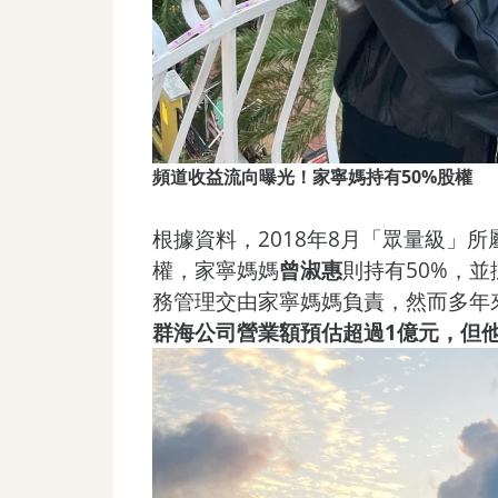
頻道收益流向曝光！家寧媽持有50%股權
根據資料，2018年8月「眾量級」所
權，家寧媽媽
曾淑惠
則持有50%，並
務管理交由家寧媽媽負責，然而多年
群海公司營業額預估超過1億元，但他