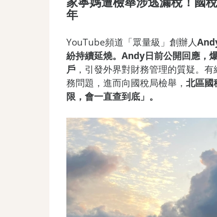
家寧媽遭檢舉涉逃漏稅！國稅
年
YouTube頻道「眾量級」創辦人
An
紛持續延燒。Andy日前公開回應，
戶
，引發外界對財務管理的質疑。有
務問題，進而向國稅局檢舉，
北區國
限，會一直查到底」。