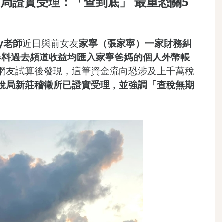
局證實受理：「查到底」 最重恐關5
dy老師
近日與前女友
家寧（張家寧）
一家財務糾
爆料過去頻道收益均匯入
家寧爸媽的個人外幣帳
網友試算後發現，這筆資金流向恐涉及上千萬稅
稅局新莊稽徵所已證實受理，並強調「查稅無期