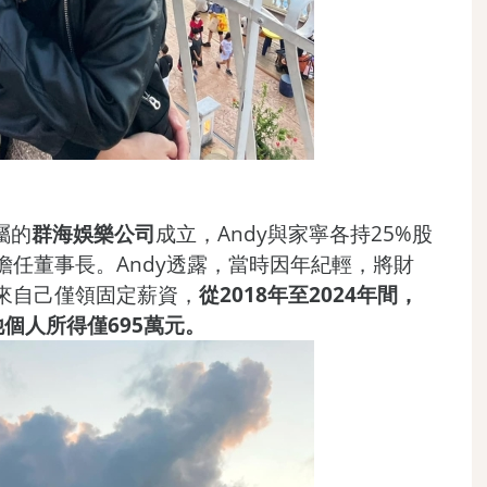
屬的
群海娛樂公司
成立，Andy與家寧各持25%股
擔任董事長。Andy透露，當時因年紀輕，將財
來自己僅領固定薪資，
從2018年至2024年間，
個人所得僅695萬元。