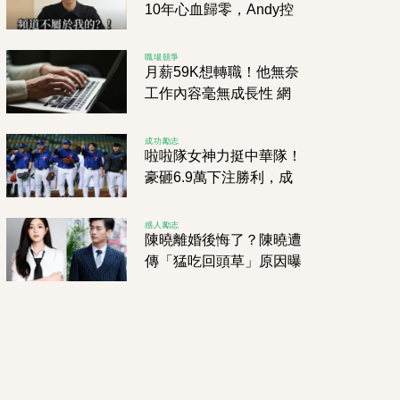
10年心血歸零，Andy控
家寧母女「股權逼簽、財
務消失」！
職場競爭
月薪59K想轉職！他無奈
工作內容毫無成長性 網
友勸：別衝動
成功勵志
啦啦隊女神力挺中華隊！
豪砸6.9萬下注勝利，成
功抱回17萬元獎金
感人勵志
陳曉離婚後悔了？陳曉遭
傳「猛吃回頭草」原因曝
光網秒炸了：真假