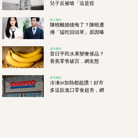
兒子反被嗆「這是投
資」 內行人驚呼：價差
高達10倍
感人勵志
陳曉離婚後悔了？陳曉遭
傳「猛吃回頭草」原因曝
光網秒炸了：真假
成功勵志
昔日平民水果變奢侈品？
香蕉零售破百，網友怒
吼：到底有沒有人管？
成功勵志
冷凍or加熱都超讚！好市
多這款進口零食超夯，網
友瘋狂掃貨中