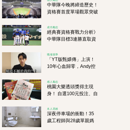
中華隊今晚將締造歷史！
資格賽首度單場觀眾突破
3萬人
成功勵志
經典賽資格賽戰力分析》
中華隊目標3連勝直取資
格 尼加拉瓜、西班牙不
容小覷 南非奮力一搏
職場競爭
「YT版甄嬛傳」上演！
10年心血歸零，Andy控
家寧母女「股權逼簽、財
務消失」！
感人勵志
桃園大樂透頭獎得主現
身！ 自選100元投注、自
選爽抱1億元頭獎
名人思維
深夜停車場的衝動！35
歲工程師與28歲單親媽
媽，淘妹APP引爆心跳