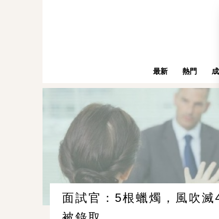
最新
熱門
成
面試官：5根蠟燭，風吹滅
被錄取