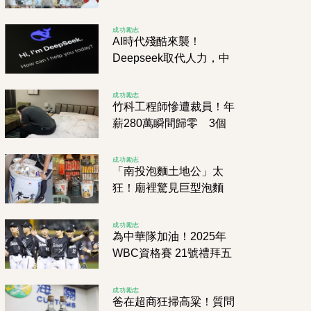
籠包，山寨店再多也撼動
不了！
成功勵志
AI時代殘酷來襲！
Deepseek取代人力，中
國上市公司客服竟遭大砍
95%
成功勵志
竹科工程師慘遭裁員！年
薪280萬瞬間歸零 3個
孩子+1200萬房貸壓力山
大
成功勵志
「南投泡麵土地公」太
狂！廟裡驚見巨型泡麵
桶，網敲碗求團購直呼：
可以整桶拖來泡嗎！？
成功勵志
為中華隊加油！2025年
WBC資格賽 21號禮拜五
開打！力戰西班牙、南
非、尼加拉瓜拚2026
成功勵志
爸在超商狂掃高粱！質問