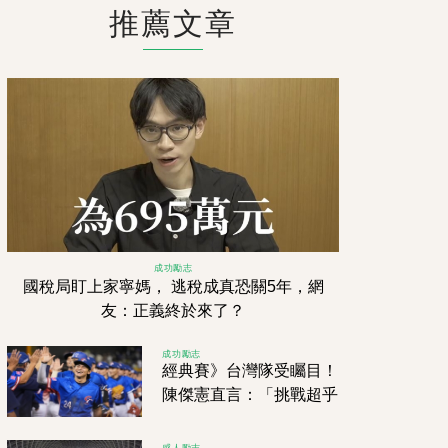
推薦文章
成功勵志
國稅局盯上家寧媽， 逃稅成真恐關5年，網
友：正義終於來了？
成功勵志
經典賽》台灣隊受矚目！
陳傑憲直言：「挑戰超乎
預期！」
感人勵志