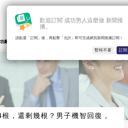
歡迎訂閱 成功男人這麼做 新聞推
播。
請點選「訂閱」後，再點擊「允許」即可完成網頁新聞推播訂閱！
功勵志
名人思維
職場競爭
感人勵志
暫時不要
訂閱
4根，還剩幾根？男子機智回復，