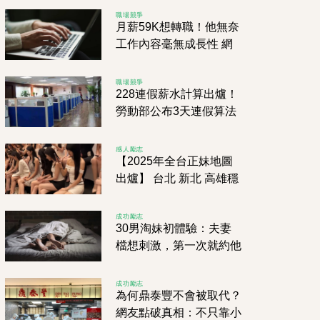
的刺激邂逅！
職場競爭
月薪59K想轉職！他無奈
工作內容毫無成長性 網
友勸：別衝動
職場競爭
228連假薪水計算出爐！
勞動部公布3天連假算法
感人勵志
【2025年全台正妹地圖
出爐】 台北 新北 高雄穩
坐前3 但第10名超出乎意
料！
成功勵志
30男淘妹初體驗：夫妻
檔想刺激，第一次就約他
去....，男呆看:人妻勾手
要我？！
成功勵志
為何鼎泰豐不會被取代？
網友點破真相：不只靠小