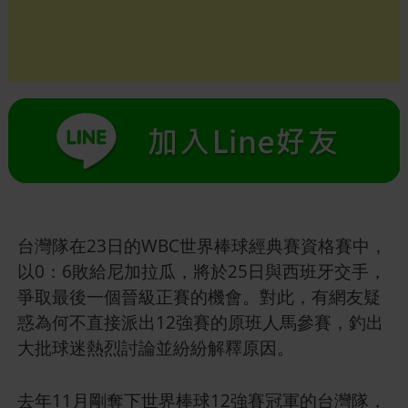
台灣隊在23日的WBC世界棒球經典賽資格賽中，
以0：6敗給尼加拉瓜，將於25日與西班牙交手，
爭取最後一個晉級正賽的機會。對此，有網友疑
惑為何不直接派出12強賽的原班人馬參賽，釣出
大批球迷熱烈討論並紛紛解釋原因。
去年11月剛奪下世界棒球12強賽冠軍的台灣隊，