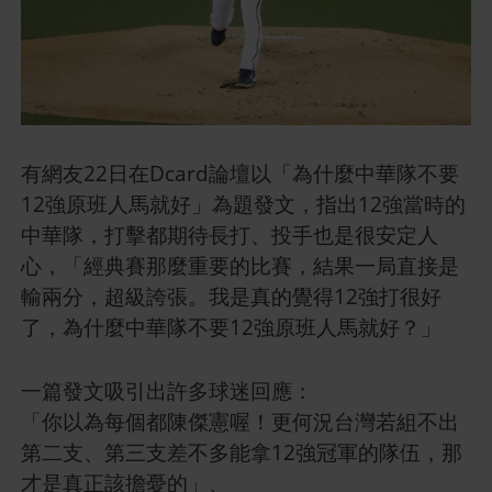
有網友22日在Dcard論壇以「為什麼中華隊不要
12強原班人馬就好」為題發文，指出12強當時的
中華隊，打擊都期待長打、投手也是很安定人
心，「經典賽那麼重要的比賽，結果一局直接是
輸兩分，超級誇張。我是真的覺得12強打很好
了，為什麼中華隊不要12強原班人馬就好？」
一篇發文吸引出許多球迷回應：
「你以為每個都陳傑憲喔！更何況台灣若組不出
第二支、第三支差不多能拿12強冠軍的隊伍，那
才是真正該擔憂的」、