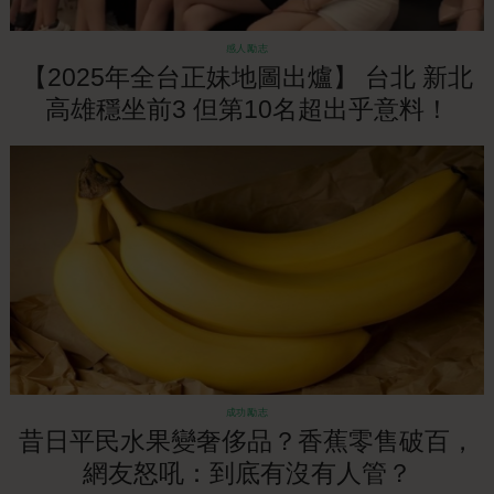
感人勵志
【2025年全台正妹地圖出爐】 台北 新北
高雄穩坐前3 但第10名超出乎意料！
成功勵志
昔日平民水果變奢侈品？香蕉零售破百，
網友怒吼：到底有沒有人管？