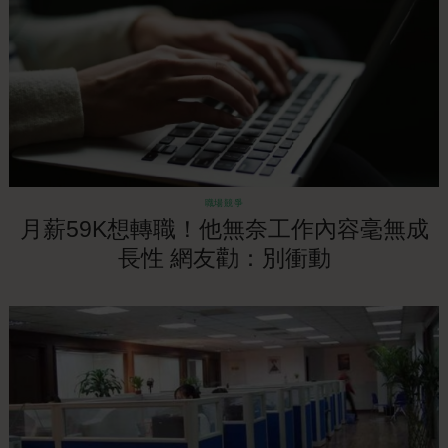
職場競爭
月薪59K想轉職！他無奈工作內容毫無成
長性 網友勸：別衝動