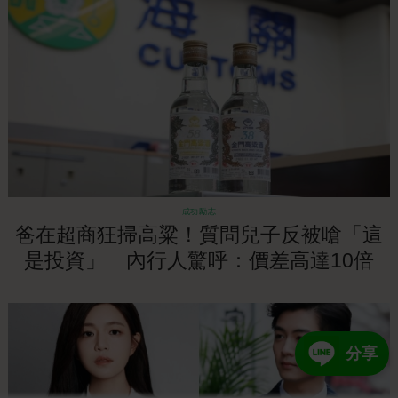
成功勵志
爸在超商狂掃高粱！質問兒子反被嗆「這
是投資」 內行人驚呼：價差高達10倍
分享