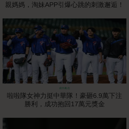
親媽媽，淘妹APP引爆心跳的刺激邂逅！
成功勵志
啦啦隊女神力挺中華隊！豪砸6.9萬下注
勝利，成功抱回17萬元獎金