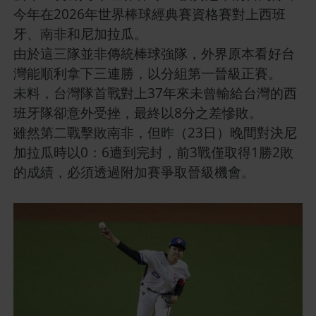
今年在2026年世界棒球經典賽資格賽對上西班
牙、南非和尼加拉瓜。
由於這三隊並非傳統棒球強隊，外界原本看好台
灣能順利拿下三連勝，以分組第一晉級正賽。
未料，台灣隊首戰對上37年來未曾輸給台灣的西
班牙隊卻意外受挫，最終以8分之差慘敗。
雖然第二戰擊敗南非，但昨（23日）晚間對決尼
加拉瓜時以0：6遭到完封，前3戰僅取得1勝2敗
的成績，必須透過附加賽爭取晉級機會。