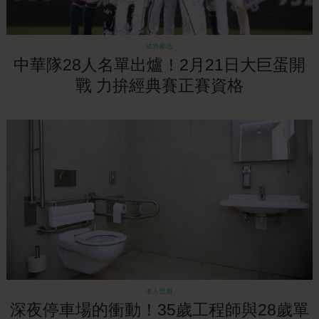
成功勵志
中華隊28人名單出爐！2月21日大巨蛋開
戰 力拚經典賽正賽資格
名人思維
深夜停車場的衝動！35歲工程師與28歲單