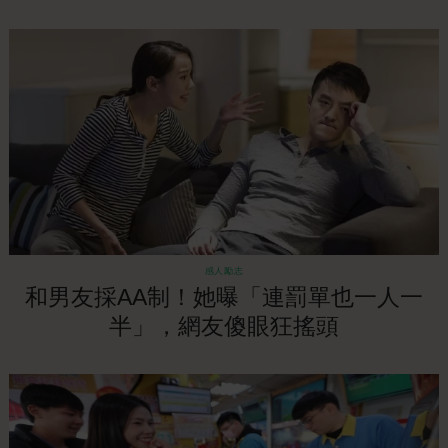
感人勵志
和男友採AA制！她曝「連罰單也一人一
半」，網友傻眼狂搖頭