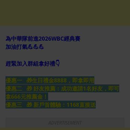
為中華隊前進2026WBC經典賽
加油打氣💪💪💪
趕緊加入群組拿好禮👇
優惠一 🎁生日禮金8888，即拿即用
優惠二 🎁 好友推薦：成功邀請1名好友，即可
拿666元推薦金！
優惠三 🎁 新戶首體驗：1168直接送