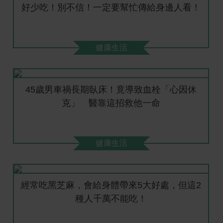
好少吃！別不信！一定要幫忙傳給身邊人看！
健康生活
45歲男車禍長期臥床！竟導致血栓「心因休
克」 醫靠這招救他一命
健康生活
經常吃黑芝麻，會給身體帶來5大好處，但這2
種人千萬不能吃！