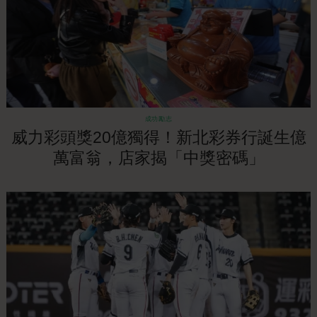
成功勵志
威力彩頭獎20億獨得！新北彩券行誕生億
萬富翁，店家揭「中獎密碼」