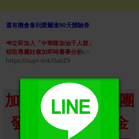
還有機會拿到愛爾達90天體驗券
📢立即加入「中華隊加油千人群」
領取專屬好康加即時賽事分析
👉
https://supr.link/0abZ9
X
加入準哥539粉絲團
發財金168 朋友金