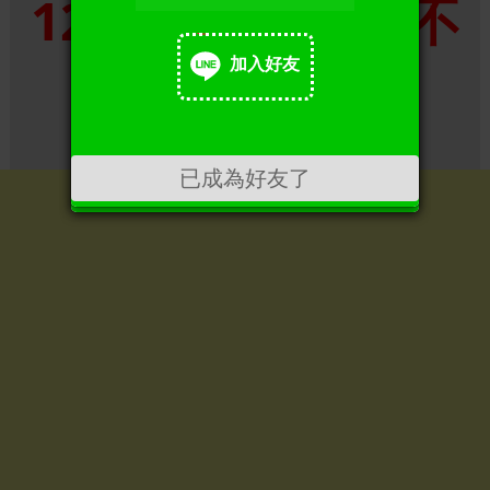
1288 每周666拿不
加入好友
完 想了解請++
加入好友
已成為好友了