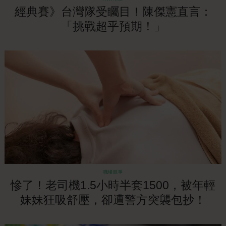
經典賽》台灣隊受矚目！陳傑憲直言：
「挑戰超乎預期！」
職場競爭
慘了！老司機1.5小時半套1500，被年輕
妹妹狂吸舒壓，卻遭警方突襲包抄！