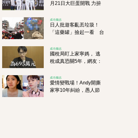
月21日大巨蛋開戰 力拚
經典賽正賽資格
成功勵志
日人批遊客亂丟垃圾！
「這藥罐」撿起一看 台
灣網友尷尬了
成功勵志
國稅局盯上家寧媽， 逃
稅成真恐關5年，網友：
正義終於來了？
成功勵志
愛情變戰場！Andy開撕
家寧10年糾紛，愚人節
分手後瞬間人財兩空，她
這招太狠了！