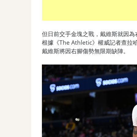
但日前交手金塊之戰，戴維斯就因為
根據《The Athletic》權威記者查拉哈尼
戴維斯將因右腳傷勢無限期缺陣。