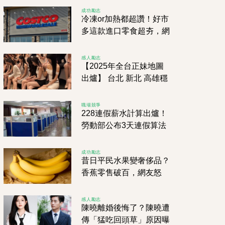
成功勵志
冷凍or加熱都超讚！好市
多這款進口零食超夯，網
友瘋狂掃貨中
感人勵志
【2025年全台正妹地圖
出爐】 台北 新北 高雄穩
坐前3 但第10名超出乎意
料！
職場競爭
228連假薪水計算出爐！
勞動部公布3天連假算法
成功勵志
昔日平民水果變奢侈品？
香蕉零售破百，網友怒
吼：到底有沒有人管？
感人勵志
陳曉離婚後悔了？陳曉遭
傳「猛吃回頭草」原因曝