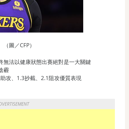
（圖／CFP）
終無法以健康狀態出賽絕對是一大關鍵
陰霾
.6助攻、1.3抄截、2.1阻攻優質表現