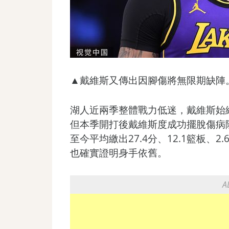
▲戴維斯又傳出因腳傷將無限期缺陣。
湖人近兩季整體戰力低迷，戴維斯始
但本季開打後戴維斯度成功擺脫傷病
至今平均繳出27.4分、12.1籃板、2
也確實證明身手依舊。