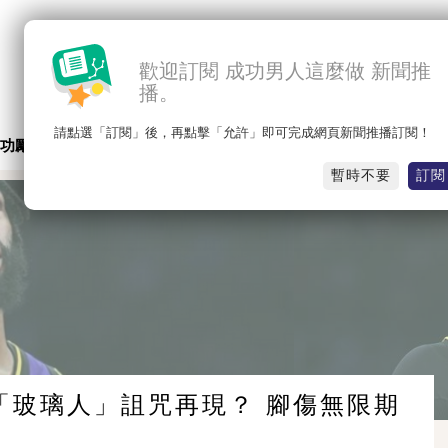
歡迎訂閱 成功男人這麼做 新聞推
播。
請點選「訂閱」後，再點擊「允許」即可完成網頁新聞推播訂閱！
功勵志
名人思維
職場競爭
感人勵志
暫時不要
訂閱
「玻璃人」詛咒再現？ 腳傷無限期