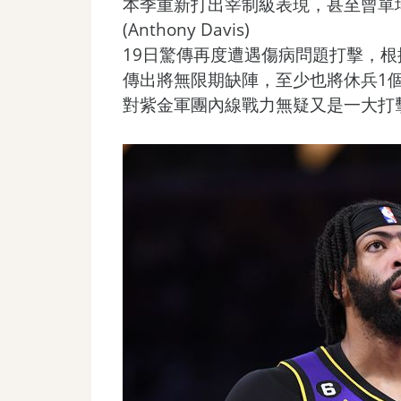
本季重新打出宰制級表現，甚至曾單
(Anthony Davis)
19日驚傳再度遭遇傷病問題打擊，
傳出將無限期缺陣，至少也將休兵1
對紫金軍團內線戰力無疑又是一大打