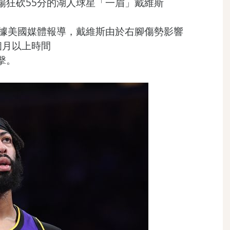
場狂砍55分的湖人球星「一眉」戴維斯
根據美國媒體報導，戴維斯由於右腳傷勢影響
個月以上時間
擊。