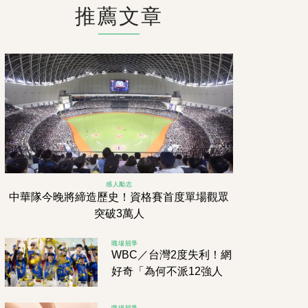
推薦文章
感人勵志
中華隊今晚將締造歷史！資格賽首度單場觀眾
突破3萬人
職場競爭
WBC／台灣2度失利！網
好奇「為何不派12強人
馬？」內行揭原因！
職場競爭