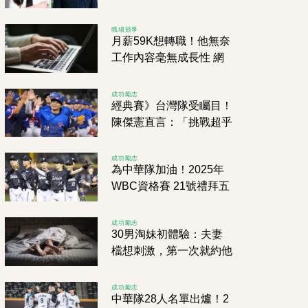
光網秒炸了：真假
職場競爭
月薪59K想轉職！他無奈
工作內容毫無成長性 網
友勸：別衝動
成功勵志
經典賽》台灣隊受矚目！
陳傑憲直言：「挑戰超乎
預期！」
成功勵志
為中華隊加油！2025年
WBC資格賽 21號禮拜五
開打！力戰西班牙、南
非、尼加拉瓜拚2026
成功勵志
30男淘妹初體驗：夫妻
檔想刺激，第一次就約他
去....，男呆看:人妻勾手
要我？！
成功勵志
中華隊28人名單出爐！2