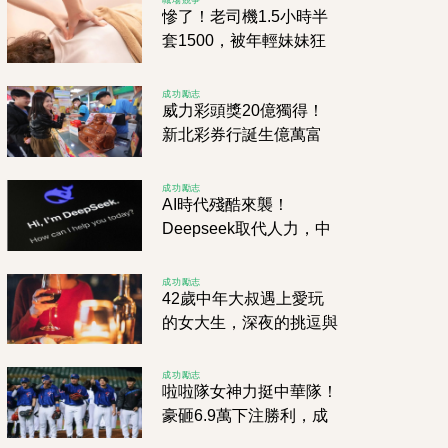
慘了！老司機1.5小時半
套1500，被年輕妹妹狂
吸舒壓，卻遭警方突襲包
抄！
成功勵志
威力彩頭獎20億獨得！
新北彩券行誕生億萬富
翁，店家揭「中獎密碼」
成功勵志
AI時代殘酷來襲！
Deepseek取代人力，中
國上市公司客服竟遭大砍
95%
成功勵志
42歲中年大叔遇上愛玩
的女大生，深夜的挑逗與
火熱邂逅，淘妹APP點
燃激情！
成功勵志
啦啦隊女神力挺中華隊！
豪砸6.9萬下注勝利，成
功抱回17萬元獎金