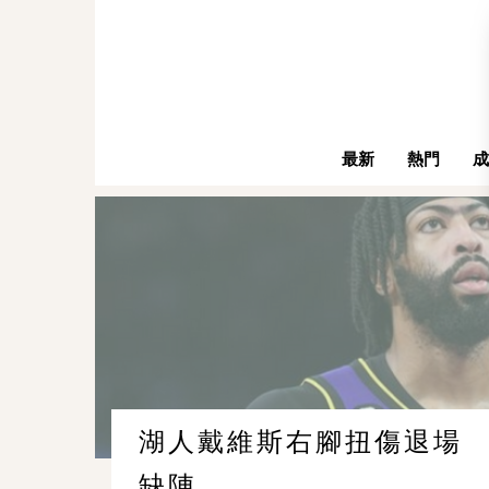
最新
熱門
成
湖人戴維斯右腳扭傷退場 
缺陣