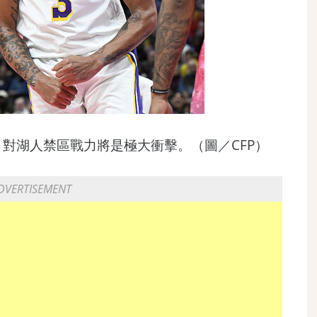
對湖人禁區戰力將是極大衝擊。（圖／CFP）