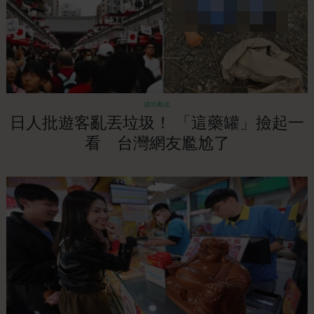
成功勵志
日人批遊客亂丟垃圾！ 「這藥罐」撿起一
看 台灣網友尷尬了