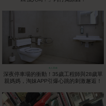
名人思維
深夜停車場的衝動！35歲工程師與28歲單
親媽媽，淘妹APP引爆心跳的刺激邂逅！