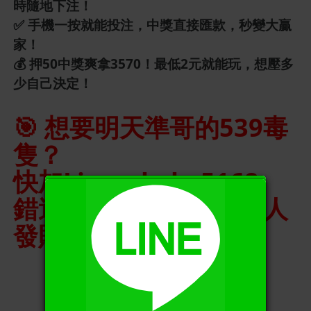
時隨地下注！
✅ 手機一按就能投注，中獎直接匯款，秒變大贏
家！
💰 押50中獎爽拿3570！最低2元就能玩，想壓多
少自己決定！
🎯 想要明天準哥的539毒
隻？
快加Line：keke5168
X
錯過這波，你只能看別人
發財啦！🔥