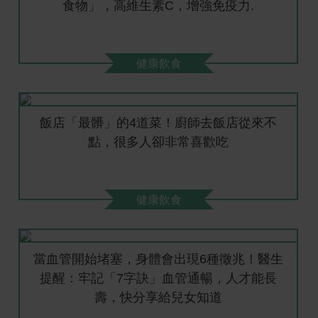
食物」，高維生素C，增強免疫力.
健康飲食
飯店「最髒」的4道菜！廚師去飯店從來不
點，很多人卻非常喜歡吃
健康飲食
當血管開始堵塞，身體會出現6種徵兆！醫生
提醒：牢記「7字訣」血管通暢，人才能長
壽，快分享給兒女知道