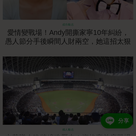
成功勵志
愛情變戰場！Andy開撕家寧10年糾紛，
愚人節分手後瞬間人財兩空，她這招太狠
了！
分享
感人勵志