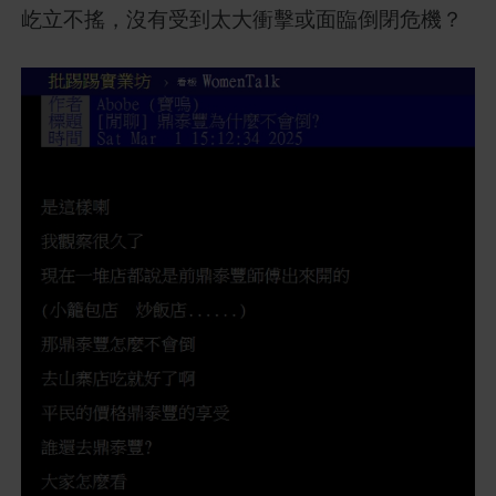
屹立不搖，沒有受到太大衝擊或面臨倒閉危機？