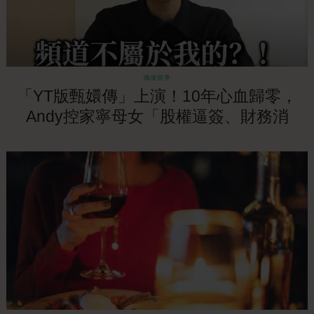
職場競爭
「YT版甄嬛傳」上演！10年心血歸零，
Andy控家寧母女「股權逼簽、財務消
失」！