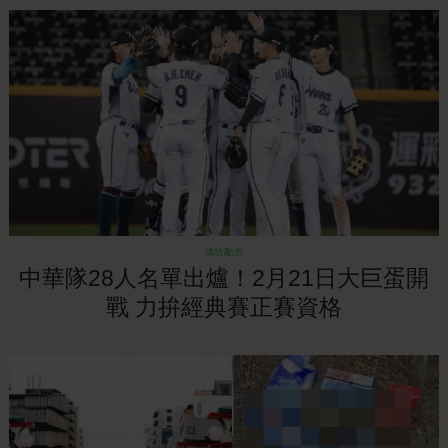
成功勵志
中華隊28人名單出爐！2月21日大巨蛋開
戰 力拚經典賽正賽資格