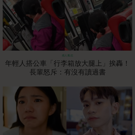
感人勵志
年輕人搭公車「行李箱放大腿上」挨轟！
長輩怒斥：有沒有讀過書