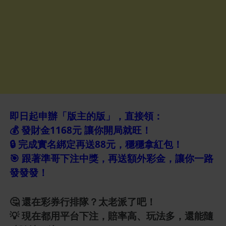
即日起申辦「版主的版」，直接領：
💰 發財金1168元 讓你開局就旺！
🔒 完成實名綁定再送88元，穩穩拿紅包！
🎯 跟著準哥下注中獎，再送額外彩金，讓你一路
發發發！
🤔 還在彩券行排隊？太老派了吧！
💡 現在都用平台下注，賠率高、玩法多，還能隨