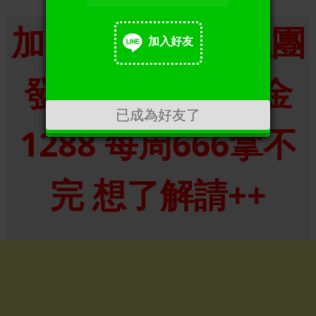
加入準哥539粉絲團
加入好友
加入好友
發財金168 朋友金
已成為好友了
1288 每周666拿不
完 想了解請++