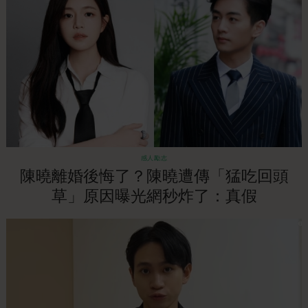
感人勵志
陳曉離婚後悔了？陳曉遭傳「猛吃回頭
草」原因曝光網秒炸了：真假