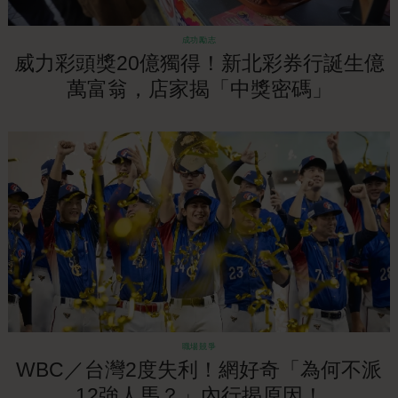
成功勵志
威力彩頭獎20億獨得！新北彩券行誕生億
萬富翁，店家揭「中獎密碼」
職場競爭
WBC／台灣2度失利！網好奇「為何不派
12強人馬？」內行揭原因！