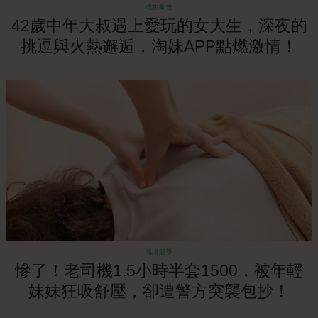
成功勵志
42歲中年大叔遇上愛玩的女大生，深夜的
挑逗與火熱邂逅，淘妹APP點燃激情！
職場競爭
慘了！老司機1.5小時半套1500，被年輕
妹妹狂吸舒壓，卻遭警方突襲包抄！