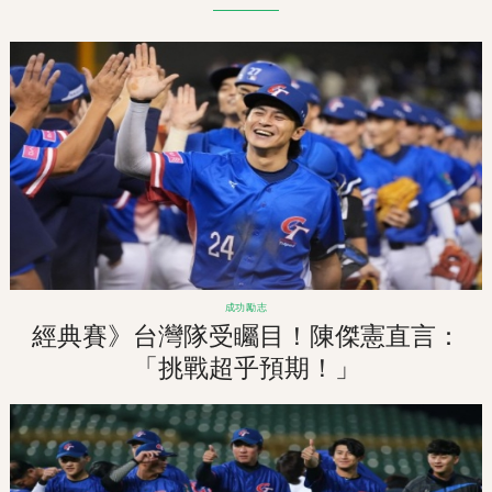
成功勵志
經典賽》台灣隊受矚目！陳傑憲直言：
「挑戰超乎預期！」