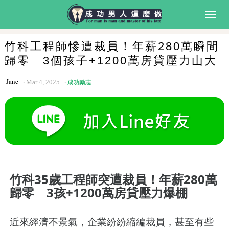
Togg
navig
竹科工程師慘遭裁員！年薪280萬瞬間
歸零 3個孩子+1200萬房貸壓力山大
Jane
Mar 4, 2025
成功勵志
竹科35歲工程師突遭裁員！年薪280萬
歸零 3孩+1200萬房貸壓力爆棚
近來經濟不景氣，企業紛紛縮編裁員，甚至有些