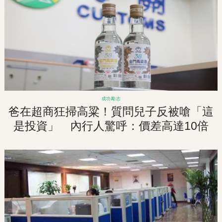
成功勵志
爸在超商狂掃高粱！質問兒子反被嗆「這
是投資」 內行人驚呼：價差高達10倍