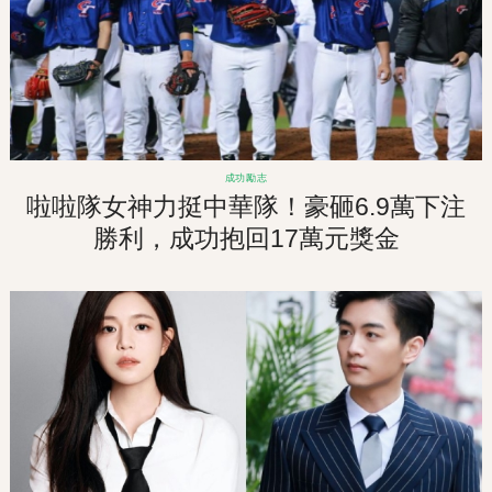
成功勵志
啦啦隊女神力挺中華隊！豪砸6.9萬下注
勝利，成功抱回17萬元獎金