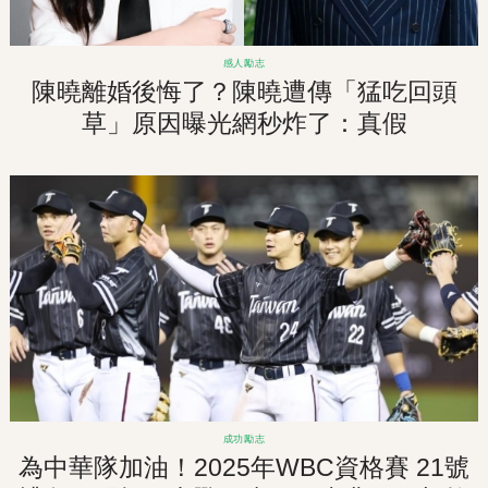
感人勵志
陳曉離婚後悔了？陳曉遭傳「猛吃回頭
草」原因曝光網秒炸了：真假
成功勵志
為中華隊加油！2025年WBC資格賽 21號