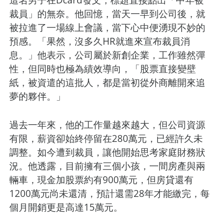
裁員」的無奈。他回憶，當天一早到公司後，就
被拉進了一場線上會議，當下心中便湧現不妙的
預感。「果然，沒多久HR就進來宣布裁員消
息。」他表示，公司屬於新創企業，工作雖然彈
性，但同時也極為績效導向，「股票直接變壁
紙，被資遣的這批人，都是當初從外商離開來追
夢的夥伴。」
過去一年來，他的工作量越來越大，但公司資源
有限，薪資卻始終停留在280萬元，已經許久未
調整。如今遭到裁員，讓他開始思考家庭財務狀
況。他透露，目前擁有三個小孩，一間房產與兩
輛車，現金加股票約有900萬元，但房貸還有
1200萬元尚未還清，預計還需28年才能繳完，每
個月開銷更是高達15萬元。