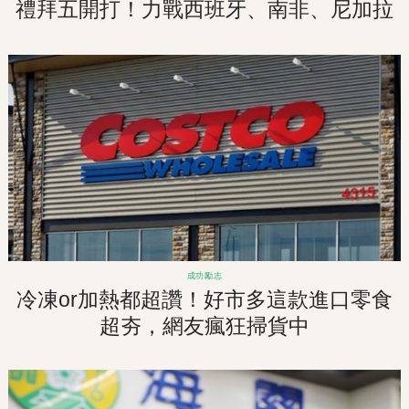
禮拜五開打！力戰西班牙、南非、尼加拉
瓜拚2026
成功勵志
冷凍or加熱都超讚！好市多這款進口零食
超夯，網友瘋狂掃貨中