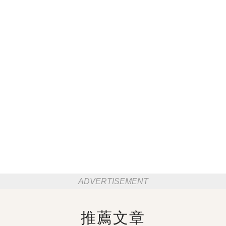
好少吃！別不信！一定要幫忙傳給身邊人看！
「這條經阻塞」身體毛病全都來了！教你3招
就打通，女人一定要注意
推薦文章