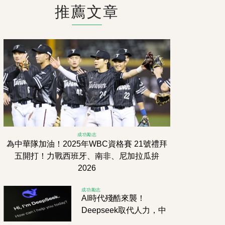
推薦文章
成功勵志
為中華隊加油！2025年WBC資格賽 21號禮拜
五開打！力戰西班牙、南非、尼加拉瓜拚
2026
成功勵志
AI時代殘酷來襲！
Deepseek取代人力，中
國上市公司客服竟遭大砍