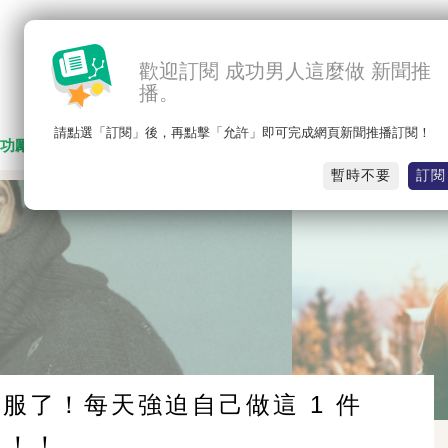
歡迎訂閱 成功男人這麼做 新聞推
播。
請點選「訂閱」後，再點擊「允許」即可完成網頁新聞推播訂閱！
功勵志
名人思維
職場競爭
感人勵志
暫時不要
訂閱
服了！每天強迫自己做這 1 件
！！！