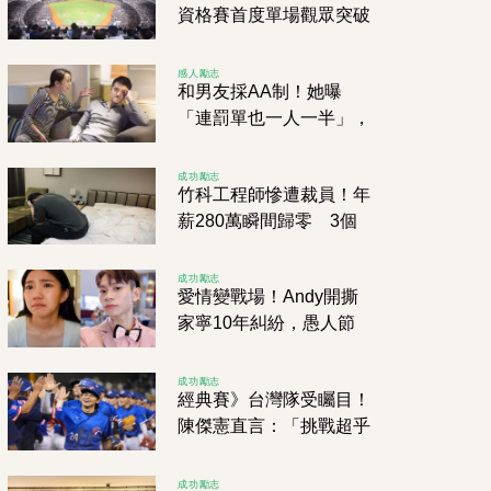
資格賽首度單場觀眾突破
3萬人
感人勵志
和男友採AA制！她曝
「連罰單也一人一半」，
網友傻眼狂搖頭
成功勵志
竹科工程師慘遭裁員！年
薪280萬瞬間歸零 3個
孩子+1200萬房貸壓力山
大
成功勵志
愛情變戰場！Andy開撕
家寧10年糾紛，愚人節
分手後瞬間人財兩空，她
這招太狠了！
成功勵志
經典賽》台灣隊受矚目！
陳傑憲直言：「挑戰超乎
預期！」
成功勵志