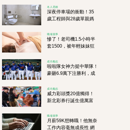
95%
名人思維
深夜停車場的衝動！35
歲工程師與28歲單親媽
媽，淘妹APP引爆心跳
的刺激邂逅！
職場競爭
慘了！老司機1.5小時半
套1500，被年輕妹妹狂
吸舒壓，卻遭警方突襲包
抄！
成功勵志
啦啦隊女神力挺中華隊！
豪砸6.9萬下注勝利，成
功抱回17萬元獎金
成功勵志
威力彩頭獎20億獨得！
新北彩券行誕生億萬富
翁，店家揭「中獎密碼」
職場競爭
月薪59K想轉職！他無奈
工作內容毫無成長性 網