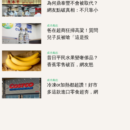
為何鼎泰豐不會被取代？
網友點破真相：不只靠小
籠包，山寨店再多也撼動
不了！
成功勵志
爸在超商狂掃高粱！質問
兒子反被嗆「這是投
資」 內行人驚呼：價差
高達10倍
成功勵志
昔日平民水果變奢侈品？
香蕉零售破百，網友怒
吼：到底有沒有人管？
成功勵志
冷凍or加熱都超讚！好市
多這款進口零食超夯，網
友瘋狂掃貨中