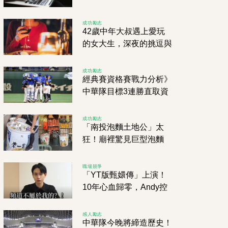
友勸：別衝動
成功勵志
42歲中年大叔遇上愛玩
的女大生，深夜的挑逗與
火熱邂逅，淘妹APP點
燃激情！
成功勵志
經典賽資格賽戰力分析》
中華隊目標3連勝直取資
格 尼加拉瓜、西班牙不
容小覷 南非奮力一搏
成功勵志
「南投泡麵土地公」太
狂！廟裡驚見巨型泡麵
桶，網敲碗求團購直呼：
可以整桶拖來泡嗎！？
職場競爭
「YT版甄嬛傳」上演！
10年心血歸零，Andy控
家寧母女「股權逼簽、財
務消失」！
感人勵志
中華隊今晚將締造歷史！