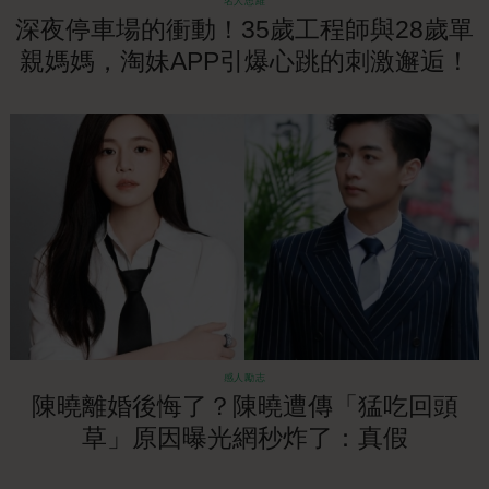
名人思維
深夜停車場的衝動！35歲工程師與28歲單
親媽媽，淘妹APP引爆心跳的刺激邂逅！
感人勵志
陳曉離婚後悔了？陳曉遭傳「猛吃回頭
草」原因曝光網秒炸了：真假