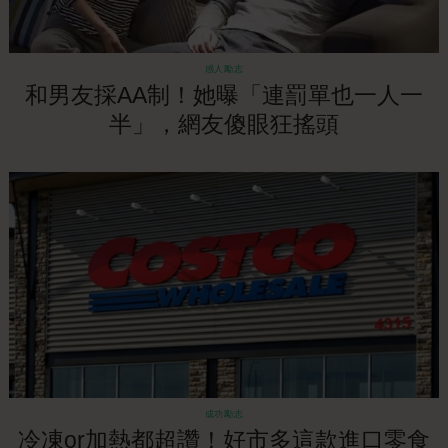
感人勵志
和男友採AA制！她曝「連罰單也一人一
半」，網友傻眼狂搖頭
成功勵志
冷凍or加熱都超讚！好市多這款進口零食