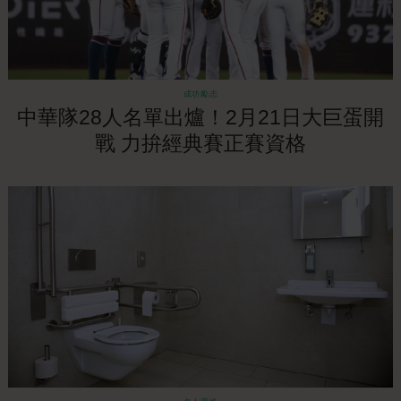
成功勵志
中華隊28人名單出爐！2月21日大巨蛋開
戰 力拚經典賽正賽資格