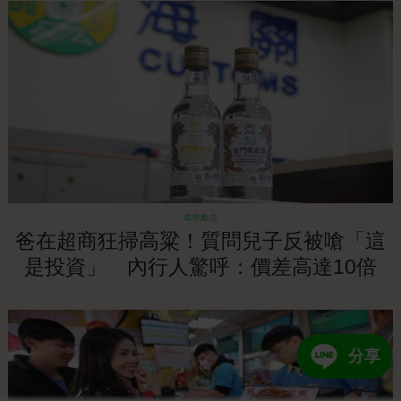
成功勵志
爸在超商狂掃高粱！質問兒子反被嗆「這
是投資」 內行人驚呼：價差高達10倍
分享