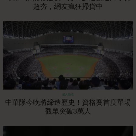
超夯，網友瘋狂掃貨中
感人勵志
中華隊今晚將締造歷史！資格賽首度單場
觀眾突破3萬人