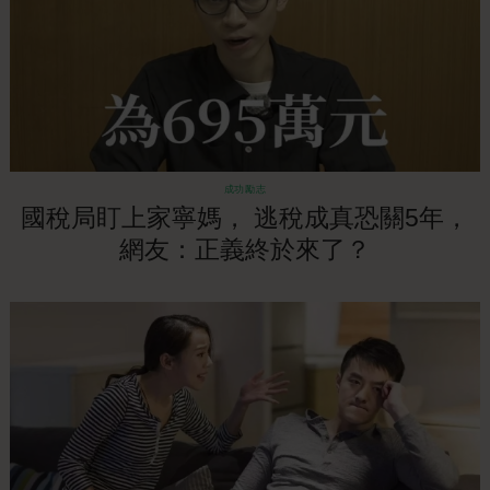
成功勵志
國稅局盯上家寧媽， 逃稅成真恐關5年，
網友：正義終於來了？