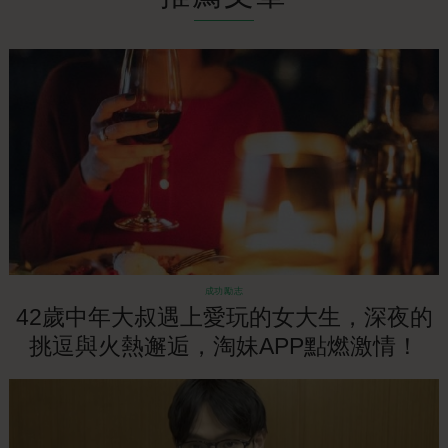
成功勵志
42歲中年大叔遇上愛玩的女大生，深夜的
挑逗與火熱邂逅，淘妹APP點燃激情！