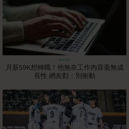
職場競爭
月薪59K想轉職！他無奈工作內容毫無成
長性 網友勸：別衝動