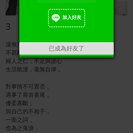
加入好友
3
加入好友
漫無可否，臨事遲回；
已成為好友了
不甚關情，亦為墮淚，
婦人之仁，不足與談心
生活散漫，毫無自律，
對事情不可置否，
遇事了畏首畏尾，
優柔寡斷；
與自己的不相干，
一面之詞，
也為之落淚，