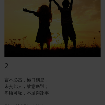
2
言不必當，極口稱是，
未交此人，故意底毀；
卑庸可恥，不足與論事