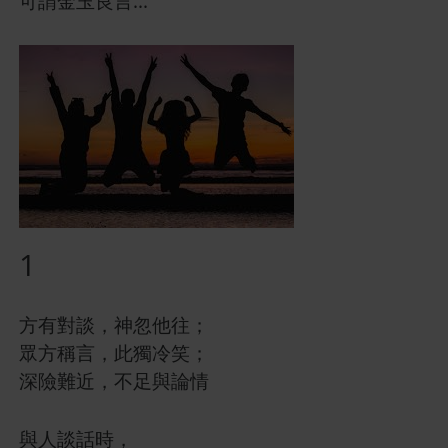
可謂金玉良言...
1
方有對談，神忽他往；
眾方稱言，此獨冷笑；
深險難近，不足與論情
與人談話時，