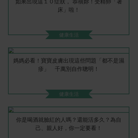
如果出現這１０症狀， 恭禧妳！受精卵「著
床」啦！
健康生活
媽媽必看！寶寶皮膚出現這些問題「都不是濕
疹」 千萬別自作聰明！
健康生活
你是喝酒就臉紅的人嗎？還能活多久？為自
己、親人好，你一定要看！