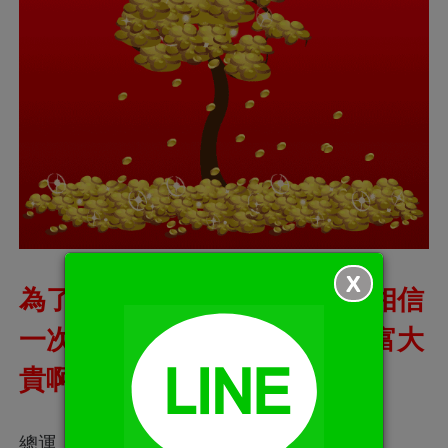
X
為了屬虎的家人親友和自己就相信
一次，屬虎必幸運！「一定大富大
貴啊！」
總運：種瓜得瓜，種豆得豆。