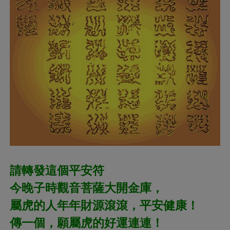
請轉發這個平安符
今晚子時觀音菩薩大開金庫，
屬虎的人年年財源滾滾，平安健康！
傳一個，願屬虎的好運連連！