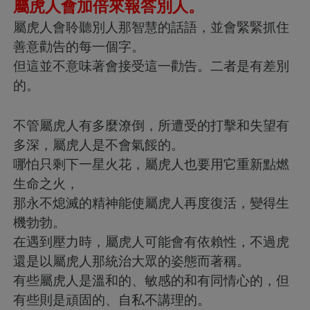
屬虎人會加倍來報答別人。
屬虎人會聆聽別人那智慧的話語，並會緊緊抓住
善意勸告的每一個字。
但這並不意味著會接受這一勸告。二者是有差別
的。
不管屬虎人有多麼潦倒，所遭受的打擊和失望有
多深，屬虎人是不會氣餒的。
哪怕只剩下一星火花，屬虎人也要用它重新點燃
生命之火，
那永不熄滅的精神能使屬虎人再度復活，變得生
機勃勃。
在遇到壓力時，屬虎人可能會有依賴性，不過虎
還是以屬虎人那統治大眾的姿態而著稱。
有些屬虎人是溫和的、敏感的和有同情心的，但
有些則是頑固的、自私不講理的。