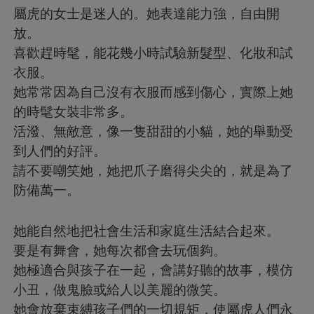
屬虎的女士是迷人的。她表達能力強，自由開
放。
喜歡趕時髦，能花幾小時試驗新髮型、化妝和試
衣服。
她常常因為自己沒有衣服而感到傷心，實際上她
的時髦女裝非常多。
活潑、無敵意，像一隻甜甜的小貓，她的舉動受
到人們的好評。
請不要嘲笑她，她把爪子磨得尖尖的，就是為了
防備萬一。
她能自然地把社會生活和家庭生活結合起來。
要是有舞會，她每次都會去玩個夠。
她極適合與孩子在一起，會講好聽的故事，模仿
小丑，做鬼臉或給人以美麗的微笑。
她會放棄束縛孩子們的一切規矩，使屬虎人們永