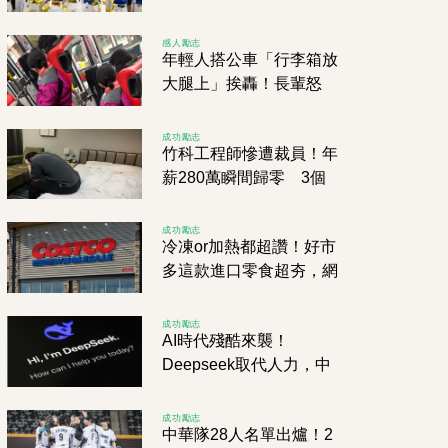
馬？」內行揭原因！
感人勵志
年輕人搭公車「行李箱放
大腿上」挨轟！長輩怒
斥：有沒有讀過書
成功勵志
竹科工程師慘遭裁員！年
薪280萬瞬間歸零 3個
孩子+1200萬房貸壓力山
大
成功勵志
冷凍or加熱都超讚！好市
多這款進口零食超夯，網
友瘋狂掃貨中
成功勵志
AI時代殘酷來襲！
Deepseek取代人力，中
國上市公司客服竟遭大砍
95%
成功勵志
中華隊28人名單出爐！2