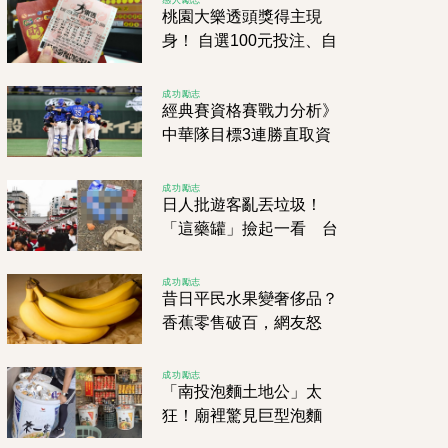
桃園大樂透頭獎得主現
身！ 自選100元投注、自
選爽抱1億元頭獎
成功勵志
經典賽資格賽戰力分析》
中華隊目標3連勝直取資
格 尼加拉瓜、西班牙不
容小覷 南非奮力一搏
成功勵志
日人批遊客亂丟垃圾！
「這藥罐」撿起一看 台
灣網友尷尬了
成功勵志
昔日平民水果變奢侈品？
香蕉零售破百，網友怒
吼：到底有沒有人管？
成功勵志
「南投泡麵土地公」太
狂！廟裡驚見巨型泡麵
桶，網敲碗求團購直呼：