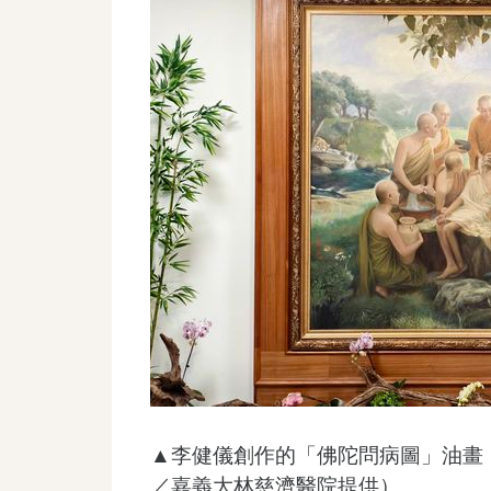
▲李健儀創作的「佛陀問病圖」油畫
／嘉義大林慈濟醫院提供）