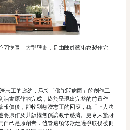
陀問病圖」大型壁畫，是由陳姓藝術家製作完
慈濟志工的邀約，承接「佛陀問病圖」的創作工
到油畫原作的完成，終於呈現出完整的前置作
款報價後，卻收到慈濟志工的回應，稱「上人決
他將原作及其版權無償讓渡予慈濟。更令人驚訝
開自己是原創者，儘管這項條款經過爭取後被刪