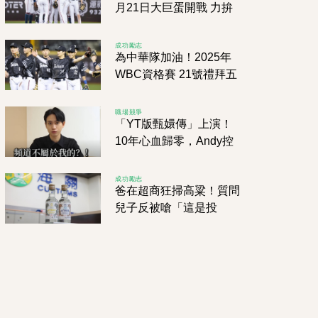
月21日大巨蛋開戰 力拚
經典賽正賽資格
成功勵志
為中華隊加油！2025年
WBC資格賽 21號禮拜五
開打！力戰西班牙、南
非、尼加拉瓜拚2026
職場競爭
「YT版甄嬛傳」上演！
10年心血歸零，Andy控
家寧母女「股權逼簽、財
務消失」！
成功勵志
爸在超商狂掃高粱！質問
兒子反被嗆「這是投
資」 內行人驚呼：價差
高達10倍