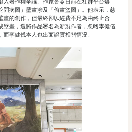
陷入著作權爭議。作家苦苓日前在社群平台爆
陀問病圖」壁畫涉及「偷畫盜圖」。他表示，慈
壁畫的創作，但最終卻以經費不足為由終止合
成壁畫，還將作品署名為新製作者，忽略李健儀
，而李健儀本人也出面證實相關情況。