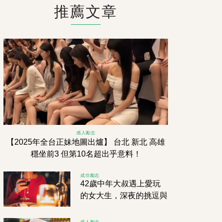
推薦文章
感人勵志
【2025年全台正妹地圖出爐】 台北 新北 高雄
穩坐前3 但第10名超出乎意料！
成功勵志
42歲中年大叔遇上愛玩
的女大生，深夜的挑逗與
火熱邂逅，淘妹APP點
燃激情！
感人勵志