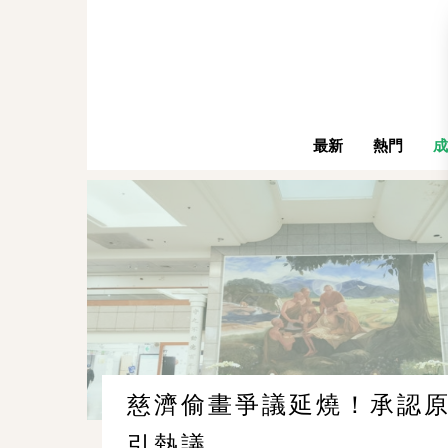
最新
熱門
成
慈濟偷畫爭議延燒！承認
引熱議