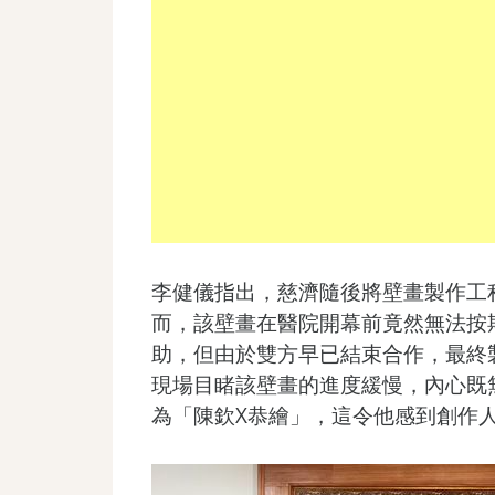
李健儀指出，慈濟隨後將壁畫製作工
而，該壁畫在醫院開幕前竟然無法按
助，但由於雙方早已結束合作，最終
現場目睹該壁畫的進度緩慢，內心既
為「陳欽X恭繪」，這令他感到創作