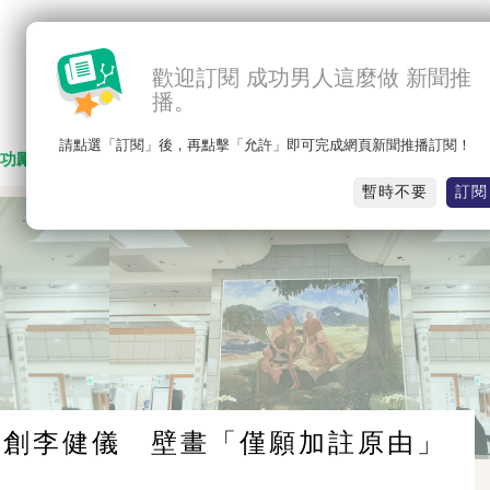
歡迎訂閱 成功男人這麼做 新聞推
播。
請點選「訂閱」後，再點擊「允許」即可完成網頁新聞推播訂閱！
功勵志
名人思維
職場競爭
感人勵志
暫時不要
訂閱
原創李健儀 壁畫「僅願加註原由」