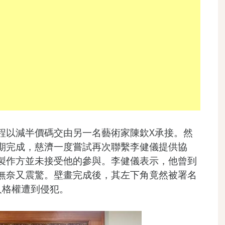
程以減半價碼交由另一名藝術家陳欽X承接。然
期完成，慈濟一度嘗試再次聯繫李健儀提供協
製作方並未接受他的參與。李健儀表示，他曾到
無奈又震驚。壁畫完成後，其左下角竟然被署名
人格權遭到侵犯。