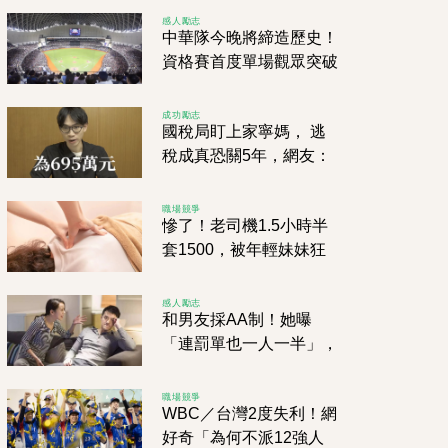
可以整桶拖來泡嗎！？
感人勵志
中華隊今晚將締造歷史！
資格賽首度單場觀眾突破
3萬人
成功勵志
國稅局盯上家寧媽， 逃
稅成真恐關5年，網友：
正義終於來了？
職場競爭
慘了！老司機1.5小時半
套1500，被年輕妹妹狂
吸舒壓，卻遭警方突襲包
抄！
感人勵志
和男友採AA制！她曝
「連罰單也一人一半」，
網友傻眼狂搖頭
職場競爭
WBC／台灣2度失利！網
好奇「為何不派12強人