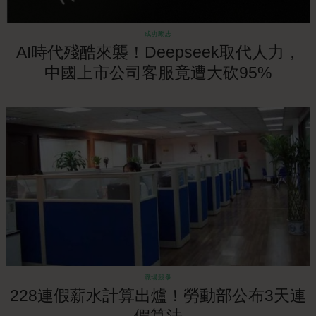
成功勵志
AI時代殘酷來襲！Deepseek取代人力，
中國上市公司客服竟遭大砍95%
職場競爭
228連假薪水計算出爐！勞動部公布3天連