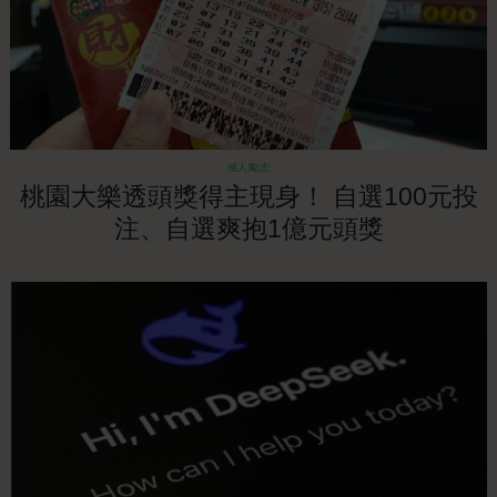
感人勵志
桃園大樂透頭獎得主現身！ 自選100元投
注、自選爽抱1億元頭獎