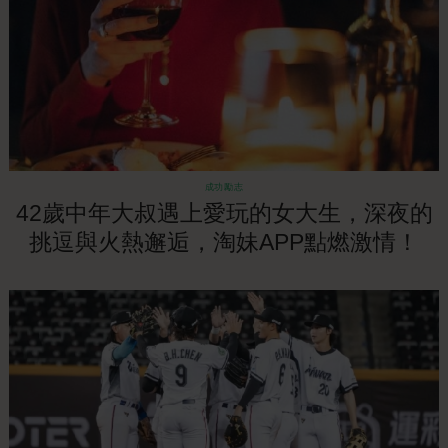
成功勵志
42歲中年大叔遇上愛玩的女大生，深夜的
挑逗與火熱邂逅，淘妹APP點燃激情！