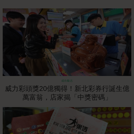
成功勵志
威力彩頭獎20億獨得！新北彩券行誕生億
萬富翁，店家揭「中獎密碼」