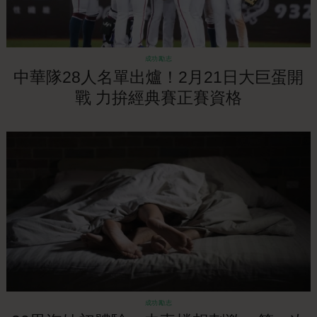
成功勵志
中華隊28人名單出爐！2月21日大巨蛋開
戰 力拚經典賽正賽資格
成功勵志