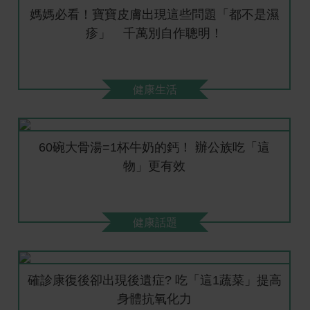
媽媽必看！寶寶皮膚出現這些問題「都不是濕
疹」 千萬別自作聰明！
健康生活
60碗大骨湯=1杯牛奶的鈣！ 辦公族吃「這
物」更有效
健康話題
確診康復後卻出現後遺症? 吃「這1蔬菜」提高
身體抗氧化力