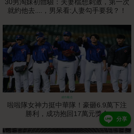
30男淘妹初體驗：夫妻檔想刺激，第一次
就約他去....，男呆看:人妻勾手要我？！
成功勵志
啦啦隊女神力挺中華隊！豪砸6.9萬下注
勝利，成功抱回17萬元獎金
分享